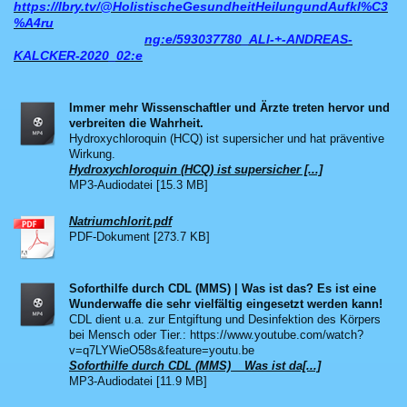
https://lbry.tv/@HolistischeGesundheitHeilungundAufkl%C3
%A4ru
ng:e/593037780_ALI-+-ANDREAS-
KALCKER-2020_02:e
Immer mehr Wissenschaftler und Ärzte treten hervor und
verbreiten die Wahrheit.
Hydroxychloroquin (HCQ) ist supersicher und hat präventive
Wirkung.
Hydroxychloroquin (HCQ) ist supersicher [...]
MP3-Audiodatei [15.3 MB]
Natriumchlorit.pdf
PDF-Dokument [273.7 KB]
Soforthilfe durch CDL (MMS) | Was ist das? Es ist eine
Wunderwaffe die sehr vielfältig eingesetzt werden kann!
CDL dient u.a. zur Entgiftung und Desinfektion des Körpers
bei Mensch oder Tier.: https://www.youtube.com/watch?
v=q7LYWieO58s&feature=youtu.be
Soforthilfe durch CDL (MMS) _ Was ist da[...]
MP3-Audiodatei [11.9 MB]