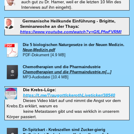
auch gut zu Dr. Hamer, weil er die letzten 10 Min des
Interviews auf ihn eingeht).
Germanische Heilkunde Einführung - Brigitte,
Seminarwoche an der Thaya:
https://www.youtube.com/watch?v=GfLPfwFVRMI
Die 5 biologischen Naturgesetze in der Neuen Medizin.
Neue-Medizin.pdf
PDF-Dokument [4.9 MB]
Chemotherapien und die Pharmaindustrie
Chemotherapien und die Pharmaindustrie.m[...]
MP3-Audiodatei [10.4 MB]
Die Krebs-Lüge:
https://t.me/TraugottIckerothLiveticker/38540
Dieses Video klärt auf und nimmt die Angst vor dem
Krebs.
Es erklärt, warum es
keine Metastasen gibt und was wirklich in unserem
Körper passiert.
Dr-Spitzbart - Krebszellen sind Zucker-gierig