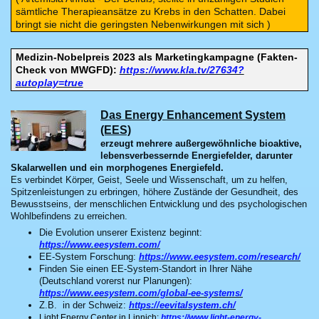
sämtliche Therapieansätze zu Krebs in den Schatten. Dabei
bringt sie nicht die geringsten Nebenwirkungen mit sich )
Medizin-Nobelpreis 2023 als Marketingkampagne (Fakten-
Check von MWGFD):
https://www.kla.tv/27634?
autoplay=true
Das Energy Enhancement System
(EES)
erzeugt mehrere außergewöhnliche bioaktive,
lebensverbessernde Energiefelder, darunter
Skalarwellen und ein morphogenes Energiefeld.
Es verbindet Körper, Geist, Seele und Wissenschaft, um zu helfen,
Spitzenleistungen zu erbringen, höhere Zustände der Gesundheit, des
Bewusstseins, der menschlichen Entwicklung und des psychologischen
Wohlbefindens zu erreichen.
Die Evolution unserer Existenz beginnt:
https://www.eesystem.com/
EE-System Forschung:
https://www.eesystem.com/research/
Finden Sie einen EE-System-Standort in Ihrer Nähe
(Deutschland vorerst nur Planungen):
https://www.eesystem.com/global-ee-systems/
Z.B. in der Schweiz:
https://eevitalsystem.ch/
Light Energy Center in Linnich:
https://www.light-energy-