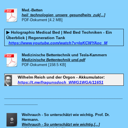
Med.-Betten
heil_technologien_unsere_gesundheits_zuk[...]
PDF-Dokument [4.2 MB]
▶
Holographic Medical Bed | Med Bed Techniken - Ein
Überblick | Regeneration Tank
https://www.youtube.com/watch?v=lqKCWYAoc_M
Medizinische Bettentechnik und Tesla-Kammern
Medizinische Bettentechnik und.pdf
PDF-Dokument [158.5 KB]
Wilhelm Reich und der Orgon - Akkumulator:
https://t.me/fragunsdoch_WWG1WGA/11651
______________________________________________
_____________
Weihrauch - So unterschätzt wie wichtig. Prof. Dr.
Hermann.
Weihrauch - So unterschätzt wie wichtig.[...]