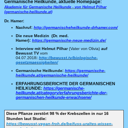
Germanische Heilkunde, aktuelle Homepage:
Akademie für Germanische Heilkunde - von Helmut Pilhar
(germanische-heilkunde.at)
Dr. Hamer:
Nachruf:
http://germanischeheilkunde-drhamer.com/
Die neue Medizin (Dr. med.
Hamer):
https://germanische-neue-medizin.de/
Interview mit Helmut Pilhar
(Vater von Olivia)
auf
Bewusst TV
vom
04.07.2018
:
http://bewusst.tv/biologische-
gesetzmaessigkeiten/
Germanische Heilkunde:
https://germanische-
heilkunde.at/germanische-heilkunde/
ERFAHRUNGSBERICHTE DER GERMANISCHEN
HEILKUNDE:
https://germanische-
heilkunde.at/category/erfahrungsberichte-der-
germanischen-heilkunde-erwachsene/
Diese Pflanze zerstört 98 % der Krebszellen in nur 16
Stunden laut Studie:
https://bewusst-vegan-froh.de/beifuss-uraltes-wissen-