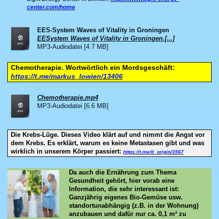
center.com/home
EES-System Waves of Vitality in Groningen
EESystem Waves of Vitality in Groningen.[...]
MP3-Audiodatei [4.7 MB]
Chemotherapie. Wortwörtlich ein Mordsgeschäft:
https://t.me/markus_lowien/13406
Chemotherapie.mp4
MP3-Audiodatei [6.6 MB]
Die Krebs-Lüge. Dieses Video klärt auf und nimmt die Angst vor
dem Krebs. Es erklärt, warum es keine Metastasen gibt und was
wirklich in unserem Körper passiert:
https://t.me/ti_origin/3567
Da auch die Ernährung zum Thema
Gesundheit gehört, hier vorab eine
Information, die sehr interessant ist:
Ganzjährig eigenes Bio-Gemüse usw.
standortunabhängig (z.B. in der Wohnung)
anzubauen und dafür nur ca. 0,1 m² zu