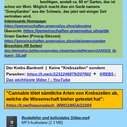
benötigen, anstatt ca. 60 m² Garten, das ist
schon ein Wort. Möglich macht dies ein Gerät namens
"GrenyGarden" aus der Schweiz, das jetzt seit einiger Zeit
vertrieben wird.
Interessante Homepage:
https://gemeinschaften.greenyplus.shop/aboutme
https://gemeinschaften.greenyplus.shop/de
Übersicht:
Green Garden (Prinzip-Skizzen):
https://gemeinschaften.greenyplus.shop/de/greenygarden
Broschüre (49 Seiten)
ttps://gemeinschaften.greenyplus.shop/share/pdf/greenyGARDEN_Br
huere_DE.pdf
Der Krebs-Bankrott | Keine "Krebszellen" sondern
+
Parasiten:
https://t.me/c/1231246879/207902
KREBS :
Das wichtigste Video ! - YouTube
"Cannabis tötet sämtliche Arten von Krebszellen ab,
welche die Wissenschaft bisher getestet hat":
https://t.me/fragunsdoch_WWG1WGA/21004
Rockefeller und kolloidales Silber.mp4
MP3-Audiodatei [2.3 MB]