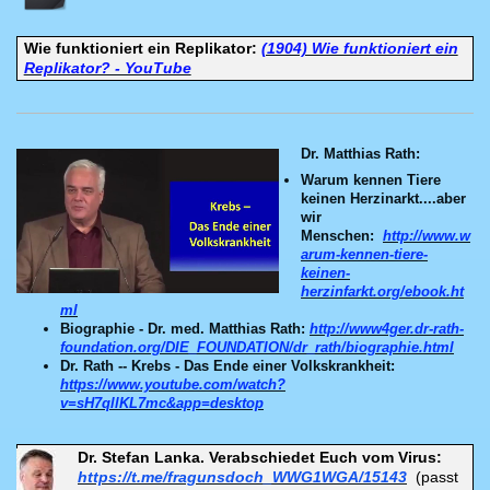
Wie funktioniert ein Replikator:
(1904) Wie funktioniert ein
Replikator? - YouTube
Dr. Matthias Rath:
Warum kennen Tiere
keinen Herzinarkt....aber
wir
Menschen:
http://www.w
arum-kennen-tiere-
keinen-
herzinfarkt.org/ebook.ht
ml
Biographie - Dr. med. Matthias Rath:
http://www4ger.dr-rath-
foundation.org/DIE_FOUNDATION/dr_rath/biographie.html
Dr. Rath -- Krebs - Das Ende einer Volkskrankheit:
https://www.youtube.com/watch?
v=sH7qllKL7mc&app=desktop
Dr. Stefan Lanka. Verabschiedet Euch vom Virus:
https://t.me/fragunsdoch_WWG1WGA/15143
(passt