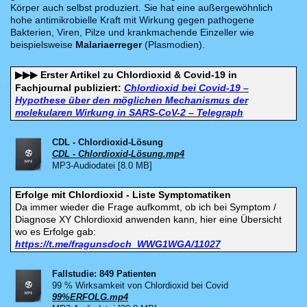
Körper auch selbst produziert. Sie hat eine außergewöhnlich
hohe antimikrobielle Kraft mit Wirkung gegen pathogene
Bakterien, Viren, Pilze und krankmachende Einzeller wie
beispielsweise
Malariaerreger
(Plasmodien).
Erster Artikel zu Chlordioxid & Covid-19 in
▶▶▶
Fachjournal publiziert:
Chlordioxid bei Covid-19 –
Hypothese über den möglichen Mechanismus der
molekularen Wirkung in SARS-CoV-2 – Telegraph
CDL - Chlordioxid-Lösung
CDL - Chlordioxid-Lösung.mp4
MP3-Audiodatei [8.0 MB]
Erfolge mit Chlordioxid - Liste Symptomatiken
Da immer wieder die Frage aufkommt, ob ich bei Symptom /
Diagnose XY Chlordioxid anwenden kann, hier eine Übersicht
wo es Erfolge gab:
https://t.me/fragunsdoch_WWG1WGA/11027
Fallstudie: 849 Patienten
99 % Wirksamkeit von Chlordioxid bei Covid
99%ERFOLG.mp4