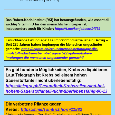
Das Robert-Koch-Institut (RKI) hat herausgefunden, wie essentiell
wichtig Vitamin D für den menschlichen Körper ist,
insbesondere auch für Kinder:
https://t.me/kenjebsen/14765
Ernüchternde Befundlage: Die Impfstoffindustrie ist ein Betrug –
Seit 225 Jahren haben Impfungen die Menschen ungesünder
gemacht:
https://legitim.ch/ernuechternde-befundlage-die-
impfstoffindustrie-ist-ein-betrug-seit-225-jahren-haben-
impfungen-die-menschen-ungesuender-gemacht/
Es gibt hunderte Möglichkeiten, Krebs zu liquidieren.
Laut Telegraph ist Krebs bei einem hohen
Sauerstoffanteil nicht überlebensfähig:
https://telegra.ph/Gesundheit-Krebszellen-sind-bei-
hohem-Sauerstoffanteil-nicht-überlebensfähig-06-13
Die verbotene Pflanze gegen
Krebs:
https://t.me/TomEichhorn/11882
( Artemisia Annua - Der Beifuß, stellte in unzähligen Studien