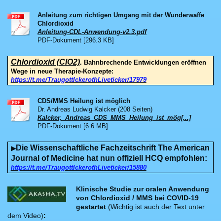
Anleitung zum richtigen Umgang mit der Wunderwaffe
Chlordioxid
Anleitung-CDL-Anwendung-v2.3.pdf
PDF-Dokument [296.3 KB]
Chlordioxid (ClO2)
.
Bahnbrechende Entwicklungen eröffnen
Wege in neue Therapie-Konzepte:
https://t.me/TraugottIckerothLiveticker/17979
CDS/MMS Heilung ist möglich
Dr. Andreas Ludwig Kalcker (208 Seiten)
Kalcker,_Andreas_CDS_MMS_Heilung_ist_mög[...]
PDF-Dokument [6.6 MB]
Die Wissenschaftliche Fachzeitschrift The American
▶
Journal of Medicine hat nun offiziell HCQ empfohlen
:
https://t.me/TraugottIckerothLiveticker/15880
Klinische Studie zur oralen Anwendung
von Chlordioxid / MMS bei COVID-19
gestartet
(Wichtig ist auch der Text unter
dem Video)
: