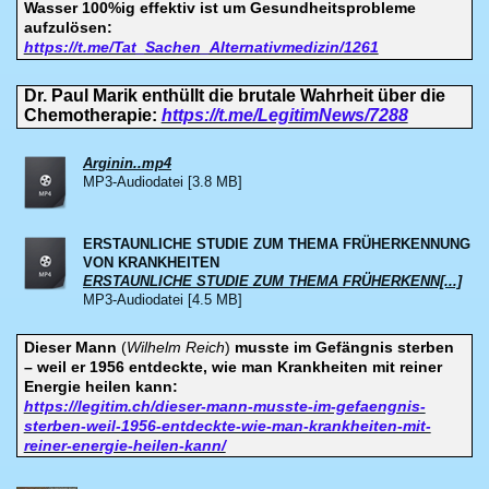
Wasser 100%ig effektiv ist um Gesundheitsprobleme
aufzulösen:
https://t.me/Tat_Sachen_Alternativmedizin/1261
Dr. Paul Marik enthüllt die brutale Wahrheit über die
Chemotherapie:
https://t.me/LegitimNews/7288
Arginin..mp4
MP3-Audiodatei [3.8 MB]
ERSTAUNLICHE STUDIE ZUM THEMA FRÜHERKENNUNG
VON KRANKHEITEN
ERSTAUNLICHE STUDIE ZUM THEMA FRÜHERKENN[...]
MP3-Audiodatei [4.5 MB]
Dieser Mann
(
Wilhelm Reich
)
musste im Gefängnis sterben
– weil er 1956 entdeckte, wie man Krankheiten mit reiner
Energie heilen kann:
https://legitim.ch/dieser-mann-musste-im-gefaengnis-
sterben-weil-1956-entdeckte-wie-man-krankheiten-mit-
reiner-energie-heilen-kann/