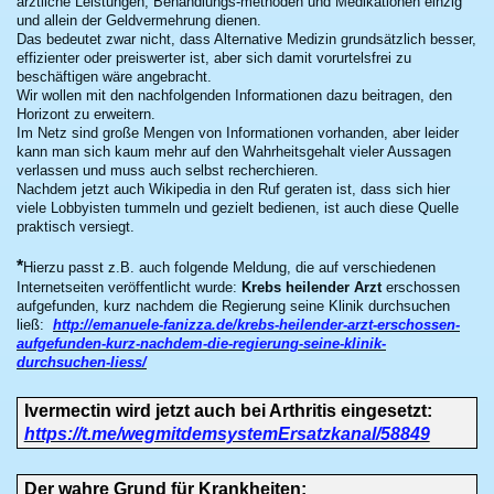
ärztliche Leistungen, Behandlungs-methoden und Medikationen einzig
und allein der Geldvermehrung dienen.
Das bedeutet zwar nicht, dass Alternative Medizin grundsätzlich besser,
effizienter oder preiswerter ist, aber sich damit vorurtelsfrei zu
beschäftigen wäre angebracht.
Wir wollen mit den nachfolgenden Informationen dazu beitragen, den
Horizont zu erweitern.
Im Netz sind große Mengen von Informationen vorhanden, aber leider
kann man sich kaum mehr auf den Wahrheitsgehalt vieler Aussagen
verlassen und muss auch selbst recherchieren.
Nachdem jetzt auch Wikipedia in den Ruf geraten ist, dass sich hier
viele Lobbyisten tummeln und gezielt bedienen, ist auch diese Quelle
praktisch versiegt.
*
Hierzu passt z.B. auch folgende Meldung, die auf verschiedenen
Internetseiten veröffentlicht wurde:
Krebs heilender Arzt
erschossen
aufgefunden, kurz nachdem die Regierung seine Klinik durchsuchen
ließ:
http://emanuele-fanizza.de/krebs-heilender-arzt-erschossen-
aufgefunden-kurz-nachdem-die-regierung-seine-klinik-
durchsuchen-liess/
Ivermectin wird jetzt auch bei Arthritis eingesetzt:
https://t.me/wegmitdemsystemErsatzkanal/58849
Der wahre Grund für Krankheiten: