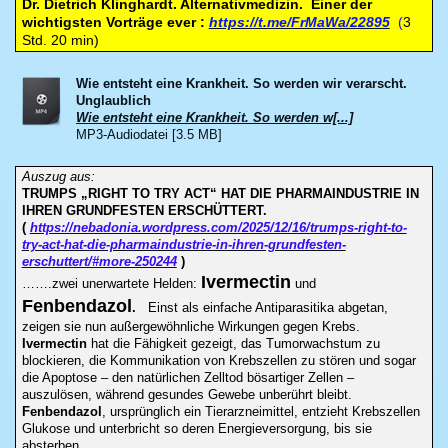
Dr. Dietrich Klinghardt. Alternativmedizin. Einer der
wichtigsten Vorträge ever :
https://t.me/FrMaWa/22895
(
3
Std. 20 min)
Wie entsteht eine Krankheit. So werden wir verarscht.
Unglaublich
Wie entsteht eine Krankheit. So werden w[...]
MP3-Audiodatei [3.5 MB]
Auszug aus:
TRUMPS „RIGHT TO TRY ACT“ HAT DIE PHARMAINDUSTRIE IN
IHREN GRUNDFESTEN ERSCHÜTTERT.
(
https://nebadonia.wordpress.com/2025/12/16/trumps-right-to-
try-act-hat-die-pharmaindustrie-in-ihren-grundfesten-
erschuttert/#more-250244
)
Ivermectin
…….zwei unerwartete Helden:
und
Fenbendazol
.
Einst als einfache Antiparasitika abgetan,
zeigen sie nun außergewöhnliche Wirkungen gegen Krebs.
Ivermectin
hat die Fähigkeit gezeigt, das Tumorwachstum zu
blockieren, die Kommunikation von Krebszellen zu stören und sogar
die Apoptose – den natürlichen Zelltod bösartiger Zellen –
auszulösen, während gesundes Gewebe unberührt bleibt.
Fenbendazol
, ursprünglich ein Tierarzneimittel, entzieht Krebszellen
Glukose und unterbricht so deren Energieversorgung, bis sie
absterben.