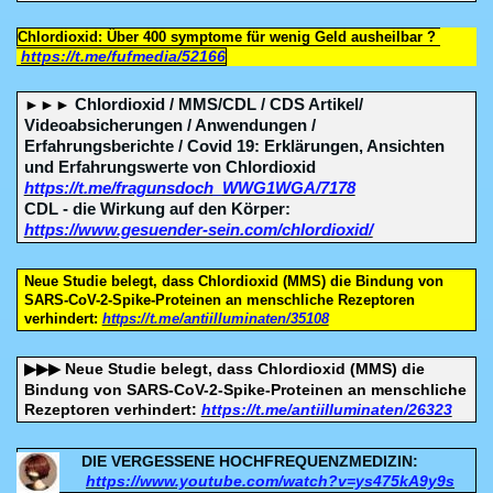
Chlordioxid: Über 400 symptome für wenig Geld ausheilbar ?
https://t.me/fufmedia/52166
►►►
Chlordioxid / MMS/CDL / CDS Artikel/
Videoabsicherungen / Anwendungen /
Erfahrungsberichte / Covid 19: Erklärungen, Ansichten
und Erfahrungswerte von Chlordioxid
https://t.me/fragunsdoch_WWG1WGA/7178
CDL - die Wirkung auf den Körper:
https://www.gesuender-sein.com/chlordioxid/
Neue Studie belegt, dass Chlordioxid (MMS) die Bindung von
SARS-CoV-2-Spike-Proteinen an menschliche Rezeptoren
verhindert:
https://t.me/antiilluminaten/35108
Neue Studie belegt, dass Chlordioxid (MMS) die
▶▶▶
Bindung von SARS-CoV-2-Spike-Proteinen an menschliche
Rezeptoren verhindert:
https://t.me/antiilluminaten/26323
DIE VERGESSENE HOCHFREQUENZMEDIZIN:
https://www.youtube.com/watch?v=ys475kA9y9s