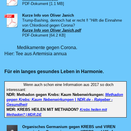
PDF-Dokument [1.1 MB]
Kurze Info von Oliver Janich
Trump-Bashing, dennoch hat er recht ‼️ "Hilft die Einnahme
von Chlordioxid gegen Corona?
Kurze Info von Oliver Janich.pdf
PDF-Dokument [64.2 KB]
Medikamente gegen Corona.
Hier: Tee aus Artemisia annua
Für ein langes gesundes Leben in Harmonie.
Wenn auch schon eine Information aus 2017 so doch
interessant:
NDR: Methadon gegen Krebs: Kaum Nebenwirkungen:
Methadon
gegen Krebs: Kaum Nebenwirkungen | NDR.de - Ratgeber -
Gesundheit
MDR:
KREBS HEILEN MIT METHADON?
Krebs heilen mit
Methadon? | MDR.DE
Organisches Germanium gegen KREBS und VIREN