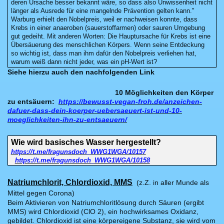
deren Ursache besser bekannt wäre, so dass also Unwissenheit nicht
länger als Ausrede für eine mangelnde Prävention gelten kann."
Warburg erhielt den Nobelpreis, weil er nachweisen konnte, dass
Krebs in einer anaeroben (sauerstoffarmen) oder sauren Umgebung
gut gedeiht. Mit anderen Worten: Die Hauptursache für Krebs ist eine
Übersäuerung des menschlichen Körpers. Wenn seine Entdeckung
so wichtig ist, dass man ihm dafür den Nobelpreis verliehen hat,
warum weiß dann nicht jeder, was ein pH-Wert ist?
Siehe hierzu auch den nachfolgenden Link
10 Möglichkeiten den Körper
zu entsäuern:
https://bewusst-vegan-froh.de/anzeichen-
dafuer-dass-dein-koerper-uebersaeuert-ist-und-10-
moeglichkeiten-ihn-zu-entsaeuern/
Wie wird basisches Wasser hergestellt?
https://t.me/fragunsdoch_WWG1WGA/10157
https://t.me/fragunsdoch_WWG1WGA/10158
Natriumchlorit, Chlordioxid, MMS
(z.Z. in aller Munde als
Mittel gegen Corona)
Beim Aktivieren von Natriumchloritlösung durch Säuren (ergibt
MMS) wird Chlordioxid (ClO 2), ein hochwirksames Oxidanz,
gebildet. Chlordioxid ist eine körpereigene Substanz, sie wird vom