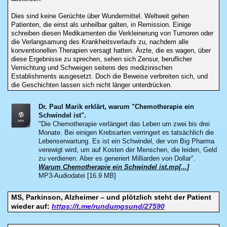
Dies sind keine Gerüchte über Wundermittel. Weltweit gehen
Patienten, die einst als unheilbar galten, in Remission. Einige
schreiben diesen Medikamenten die Verkleinerung von Tumoren oder
die Verlangsamung des Krankheitsverlaufs zu, nachdem alle
konventionellen Therapien versagt hatten. Ärzte, die es wagen, über
diese Ergebnisse zu sprechen, sehen sich Zensur, beruflicher
Vernichtung und Schweigen seitens des medizinischen
Establishments ausgesetzt. Doch die Beweise verbreiten sich, und
die Geschichten lassen sich nicht länger unterdrücken.
Dr. Paul Marik erklärt, warum "Chemotherapie ein
Schwindel ist".
"Die Chemotherapie verlängert das Leben um zwei bis drei
Monate. Bei einigen Krebsarten verringert es tatsächlich die
Lebenserwartung. Es ist ein Schwindel, der von Big Pharma
verewigt wird, um auf Kosten der Menschen, die leiden, Geld
zu verdienen. Aber es generiert Milliarden von Dollar".
Warum Chemotherapie ein Schwindel ist.mp[...]
MP3-Audiodatei [16.9 MB]
MS, Parkinson, Alzheimer – und plötzlich steht der Patient
wieder auf:
https://t.me/rundumgsund/27590