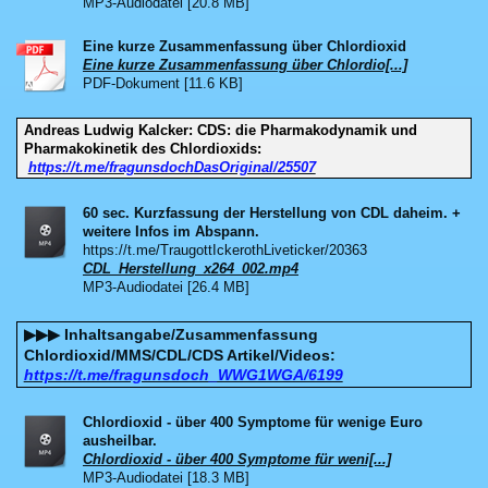
MP3-Audiodatei [20.8 MB]
Eine kurze Zusammenfassung über Chlordioxid
Eine kurze Zusammenfassung über Chlordio[...]
PDF-Dokument [11.6 KB]
Andreas Ludwig Kalcker: CDS: die Pharmakodynamik und
Pharmakokinetik des Chlordioxids:
https://t.me/fragunsdochDasOriginal/25507
60 sec. Kurzfassung der Herstellung von CDL daheim. +
weitere Infos im Abspann.
https://t.me/TraugottIckerothLiveticker/20363
CDL_Herstellung_x264_002.mp4
MP3-Audiodatei [26.4 MB]
Inhaltsangabe/Zusammenfassung
▶▶▶
Chlordioxid/MMS/CDL/CDS Artikel/Videos:
https://t.me/fragunsdoch_WWG1WGA/6199
Chlordioxid - über 400 Symptome für wenige Euro
ausheilbar.
Chlordioxid - über 400 Symptome für weni[...]
MP3-Audiodatei [18.3 MB]