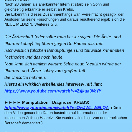
Nach 20 Jahren als anerkannter Internist starb sein Sohn und
gleichzeitig erkrankte er selbst an Krebs.
Die Erkenntnis dieses Zusammenhangs war -vereinfacht gesagt- der
Auslöser für seine Forschungen und daraus resultierend ergab sich die
NEUE MEDIZIN. Weiteres S.u.
Die Ärzteschaft (oder sollte man besser sagen: Die Ärzte- und
Pharma-Lobby) lief Sturm gegen Dr. Hamer u.a. mit
nachweislich falschen Behauptungen und teilweise kriminellen
Methoden und das noch heute
.
Man kann sich denken warum: Seine neue Medizin würde der
Pharma- und Ärzte-Lobby zum großen Teil
die Umsätze nehmen.
Hierzu ein wirklich erhellendes Interview mit ihm:
https://www.youtube.com/watch?v=Zsjkua3VoYY
►►►►
Manipulation_ Diagnose KREBS:
https://www.youtube.com/watch?v=OwJWL-WELQA
(
Die in
dem Video genannten Daten basierten auf Informationen der
israelischen Zeitung Haaretz. Sie wurden allerdings von der israelischen
)
Botschaft dementiert.