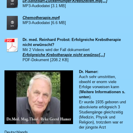
Dr-Spitzbart-Zuckerhunger-Krebszellen.mp[...]
MP3-Audiodatei [3.1 MB]
Chemotherapie.mp4
MP3-Audiodatei [6.6 MB]
Dr. med. Reinhard Probst: Erfolgreiche Krebstherapie
nicht erwünscht?
Mit 2 Videos wird der Fall dokumentiert
Erfolgreiche Krebstherapie nicht erwünsc[...]
PDF-Dokument [208.2 KB]
Dr. Hamer:
Auch sehr umstritten,
obwohl er enorm viele
Erfolge vorweisen kann
(
Weitere Informationen s.
unten
).
Er wurde 1935 geboren und
absolvierte erfolgreich 3
Studiengänge gleichzeitig
(Medizin, Physik und
Religion), trotzdem war er
der jüngste Arzt
Deutschlands.