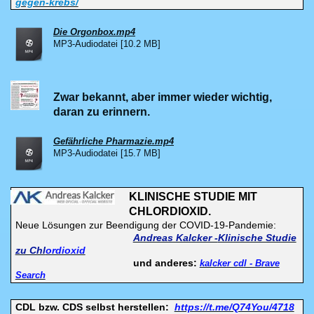
gegen-krebs/
Die Orgonbox.mp4
MP3-Audiodatei [10.2 MB]
Zwar bekannt, aber immer wieder wichtig,
daran zu erinnern.
Gefährliche Pharmazie.mp4
MP3-Audiodatei [15.7 MB]
KLINISCHE STUDIE MIT
CHLORDIOXID.
Neue Lösungen zur Beendigung der COVID-19-Pandemie:
Andreas Kalcker -
Klinische Studie
zu Chl
ordioxid
und anderes:
kalcker cdl - Brave
Search
CDL bzw. CDS selbst herstellen:
https://t.me/Q74You/4718