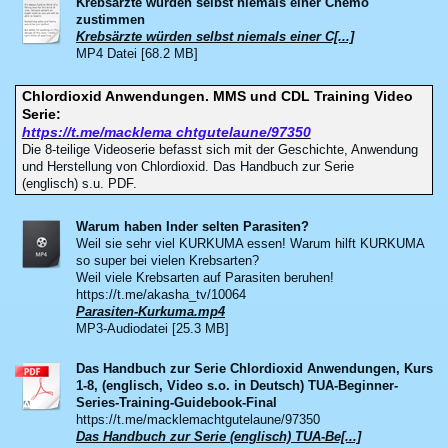
Krebsärzte würden selbst niemals einer Chemo
zustimmen
Krebsärzte würden selbst niemals einer C[...]
MP4 Datei [68.2 MB]
Chlordioxid Anwendungen. MMS und CDL Training Video
Serie:
https://t.me/macklema chtgutelaune/97350
Die 8-teilige Videoserie befasst sich mit der Geschichte, Anwendung
und Herstellung von Chlordioxid. Das Handbuch zur Serie
(englisch) s.u. PDF.
Warum haben Inder selten Parasiten?
Weil sie sehr viel KURKUMA essen! Warum hilft KURKUMA
so super bei vielen Krebsarten?
Weil viele Krebsarten auf Parasiten beruhen!
https://t.me/akasha_tv/10064
Parasiten-Kurkuma.mp4
MP3-Audiodatei [25.3 MB]
Das Handbuch zur Serie Chlordioxid Anwendungen, Kurs
1-8, (englisch, Video s.o. in Deutsch) TUA-Beginner-
Series-Training-Guidebook-Final
https://t.me/macklemachtgutelaune/97350
Das Handbuch zur Serie (englisch) TUA-Be[...]