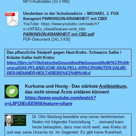
MP3-Audiodatei [10.3 MB]
Umdenken in der Schulmedizin – MICHAEL J. FOX
therapiert PARKINSON-KRANKHEIT mit CBD!
YouTube: https://www.youtube.com/watch?
v=zNT8Zo_sfwo&feature=emb_title
PARKINSON-KRANKHEIT mit CBD.pdf
PDF-Dokument [241.3 KB]
Das pflanzliche Skalpell gegen Haut-Krebs. Schwarze Salbe /
Kräuter-Salbe heilt Krebs:
https://lbry.tv/@HolistischeGesundheitHeilungundAufkl%C3%A4r
ung:e/DAS-PFLANZLICHE-SKALPELL-KR%C3%84UTER-SALBE-
DER-INDIANER-HEILT-KREBS%E2%80%A6:d
Kurkuma und Honig - Das stärkste
Antibiotikum
,
das nicht einmal Ärzte erklären können!
https://www.youtube.com/watch?
v=L8FQlEcEEWI&feature=share
Dr. Otto Warburg beendete eine seiner berühmtesten
Reden mit folgender Feststellung: "... niemand kann
heute behaupten, dass man nicht weiß, was Krebs ist
und was seine Ursache ist. Im Gegenteil: Es gibt keine Krankheit,