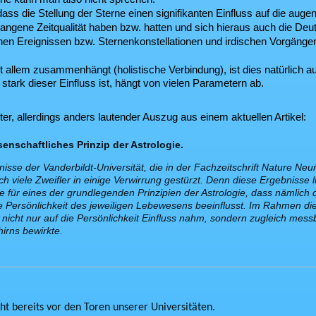
ass die Stellung der Sterne einen signifikanten Einfluss auf die auge
rgangene Zeitqualität haben bzw. hatten und sich hieraus auch die
en Ereignissen bzw. Sternenkonstellationen und irdischen Vorgäng
t allem zusammenhängt (holistische Verbindung), ist dies natürlich a
tark dieser Einfluss ist, hängt von vielen Parametern ab.
ter, allerdings anders lautender Auszug aus einem aktuellen Artikel:
enschaftliches Prinzip der Astrologie.
se der Vanderbildt-Universität, die in der Fachzeitschrift Nature Neur
h viele Zweifler in einige Verwirrung gestürzt. Denn diese Ergebnisse l
e für eines der grundlegenden Prinzipien der Astrologie, dass nämlich 
e Persönlichkeit des jeweiligen Lebewesens beeinflusst. Im Rahmen di
icht nur auf die Persönlichkeit Einfluss nahm, sondern zugleich messb
rns bewirkte.
eht bereits vor den Toren unserer Universitäten.