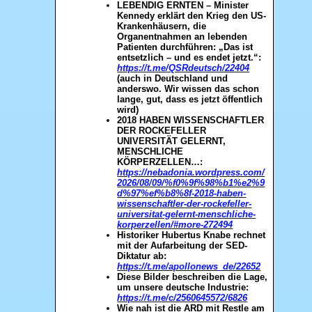
LEBENDIG ERNTEN – Minister
Kennedy erklärt den Krieg den US-
Krankenhäusern, die
Organentnahmen an lebenden
Patienten durchführen: „Das ist
entsetzlich – und es endet jetzt.“:
https://t.me/QSRdeutsch/22404
(auch in Deutschland und
anderswo. Wir wissen das schon
lange, gut, dass es jetzt öffentlich
wird)
2018 HABEN WISSENSCHAFTLER
DER ROCKEFELLER
UNIVERSITÄT GELERNT,
MENSCHLICHE
KÖRPERZELLEN…:
https://nebadonia.wordpress.com/
2026/08/09/%f0%9f%98%b1%e2%9
d%97%ef%b8%8f-2018-haben-
wissenschaftler-der-rockefeller-
universitat-gelernt-menschliche-
korperzellen/#more-272494
Historiker Hubertus Knabe rechnet
mit der Aufarbeitung der SED-
Diktatur ab:
https://t.me/apollonews_de/22652
Diese Bilder beschreiben die Lage,
um unsere deutsche Industrie:
https://t.me/c/2560645572/6826
Wie nah ist die ARD mit Restle am