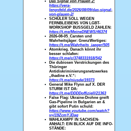
Das Signal von Plauen 2:
https://vera-
lengsfeld.de/2026/08/09/das-signal-
von-plauen-2/
SCHÜLER SOLL WEGEN
FERNBLEIBENS VON LGBT-
WORKSHOP BUSSGELD ZAHLEN:
https://t.me/MeineDNEWS/46374
2026-08-05_Carsten und
Wahrheitsjägerː GrenzWertiges:
https://t.me/Wahrheits_jaeger/505
Atomkrieg. Danach könnt ihr
besser schlafen:
https://t.me/c/3748331918/542
Die dubiosen Verstrickungen des
Thüringer
Antidiskriminierungsnetzwerkes
„thadine e.V.“:
https://t.me/niusde/19373
General Mike Flynn auf X. DER
STURM IST DA:
https://t.me/DDDDoffiziell/21363
False Flag: Ukraine-Drohne greift
Gas-Pipeline in Bulgarien an &
gibt sofort Putin schuld:
https://www.youtube.com/watch?
v=l19ZcmYJDag
WAHLKAMPF IN SACHSEN-
ANHALT: EIN BLICK AUF DIE INFO-
STÄNDE: