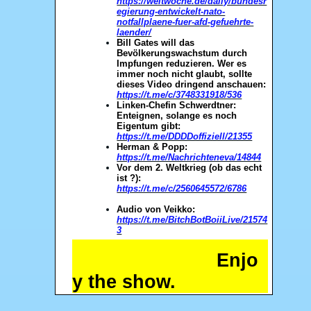
https://weltwoche.de/daily/bundesr
egierung-entwickelt-nato-
notfallplaene-fuer-afd-gefuehrte-
laender/
Bill Gates will das
Bevölkerungswachstum durch
Impfungen reduzieren. Wer es
immer noch nicht glaubt, sollte
dieses Video dringend anschauen:
https://t.me/c/3748331918/536
Linken-Chefin Schwerdtner:
Enteignen, solange es noch
Eigentum gibt:
https://t.me/DDDDoffiziell/21355
Herman & Popp:
https://t.me/Nachrichteneva/14844
Vor dem 2. Weltkrieg (ob das echt
ist ?):
https://t.me/c/2560645572/6786
Audio von Veikko:
https://t.me/BitchBotBoiiLive/21574
3
Enjo
y the show.