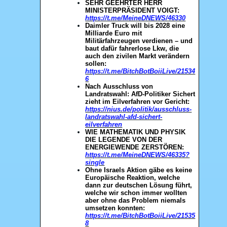
SEHR GEEHRTER HERR
MINISTERPRÄSIDENT VOIGT:
https://t.me/MeineDNEWS/46330
Daimler Truck will bis 2028 eine
Milliarde Euro mit
Militärfahrzeugen verdienen – und
baut dafür fahrerlose Lkw, die
auch den zivilen Markt verändern
sollen:
https://t.me/BitchBotBoiiLive/21534
6
Nach Ausschluss von
Landratswahl: AfD-Politiker Sichert
zieht im Eilverfahren vor Gericht:
https://nius.de/politik/ausschluss-
landratswahl-afd-sichert-
eilverfahren
WIE MATHEMATIK UND PHYSIK
DIE LEGENDE VON DER
ENERGIEWENDE ZERSTÖREN:
https://t.me/MeineDNEWS/46335?
single
Ohne Israels Aktion gäbe es keine
Europäische Reaktion, welche
dann zur deutschen Lösung führt,
welche wir schon immer wollten
aber ohne das Problem niemals
umsetzen konnten:
https://t.me/BitchBotBoiiLive/21535
8