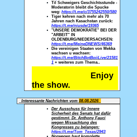
Til Schweigers Geschichtsstunde -
Moderatorin bleibt die Spucke
weg:
https://t.me/c/3755242550/580
Tiger kehren nach mehr als 70
Jahren nach Kasachstan zurück:
https://t.me/niusde/19365
"UNSERE DEMOKRATIE" BEI DER
"ARBEIT" IN
OLDENBURG/NIEDERSACHSEN:
https://t.me/MeineDNEWS/46369
Die vereinigen Staaten von Mekka
wachsen u wachsen:
https://t.me/BitchBotBoiiLive/21581
1
+ weiteres zum Thema..
Enjoy
the show.
Interessante Nachrichten vom
08.08.2026
Der Ausschuss für Innere
Sicherheit des Senats hat dafür
gestimmt, Dr. Anthony Fauci
wegen Missachtung des
Kongresses zu belangen:
https://t.me/Tom_Texas/2943
Norwegen baut komplette