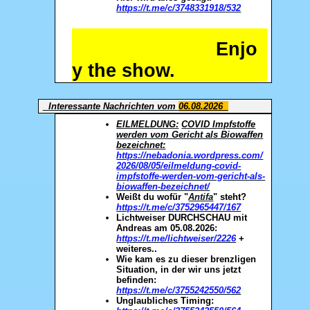
https://t.me/c/3748331918/532
Enjo
y the show.
Interessante Nachrichten vom
06.08.2026
EILMELDUNG:
COVID Impfstoffe
werden vom Gericht als Biowaffen
bezeichnet:
https://nebadonia.wordpress.com/
2026/08/05/eilmeldung-covid-
impfstoffe-werden-vom-gericht-als-
biowaffen-bezeichnet/
Weißt du wofür "
Antifa
" steht?
https://t.me/c/3752965447/167
Lichtweiser DURCHSCHAU mit
Andreas am 05.08.2026:
https://t.me/lichtweiser/2226
+
weiteres..
Wie kam es zu dieser brenzligen
Situation, in der wir uns jetzt
befinden:
https://t.me/c/3755242550/562
Unglaubliches Timing: