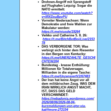
Drohnen-Angriff mit Sprengstoff
auf Flughafen Leipzig: Sogar die
NATO ermittelt:
https://www.youtube.com/watch?
v=IRXDxuBpyPU
Vorreiter Niedersachsen: Wenn
Demokratie und freie Wahlen zur
Makulatur werden:
https://t.me/niusde/19264
Veikko und Catherine 5. 8. 26:
https://t.me/BitchBotBoiiLive/2153
78
DAS VERBORGENE TOR: Was
verbirgt sich hinter dem Riesentor
in den Bergen von Kentucky:
https://t.me/UNERZAHLTE_GESCHI
CHTEN/204
Bundestag - krasse Enthüllung:
Millionen für Totalversager,
Milliarden in die eigene Tasche:
https://t.me/UnzensiertV2/67483
Der Iran hat keine Angst vor all
dem militärischen Zeug. WAS DEM
IRAN WIRKLICH ANGST MACHT,
IST, DASS DAS GELD
VERSCHWINDET:
https://nebadonia.wordpress.com/
2026/08/06/2026-08-04-
kurzmeldungen-von-qtsr-via-
kat/#more-272154