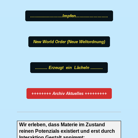
…….........……….Impfen...….....…………..
New World Order (Neue Weltordnung)
.......... Erzeugt ein Lächeln ..........
++++++++ Archiv Aktuelles +++++++++
Wir erleben, dass Materie im Zustand
reinen Potenzials existiert und erst durch
Interaktion Gestalt annimmt: