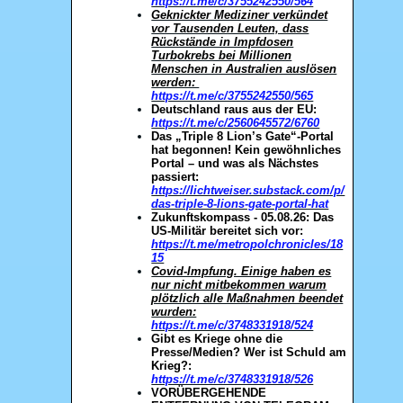
https://t.me/c/3755242550/564
Geknickter Mediziner verkündet
vor Tausenden Leuten, dass
Rückstände in Impfdosen
Turbokrebs bei Millionen
Menschen in Australien auslösen
werden:
https://t.me/c/3755242550/565
Deutschland raus aus der EU:
https://t.me/c/2560645572/6760
Das „Triple 8 Lion’s Gate“-Portal
hat begonnen! Kein gewöhnliches
Portal – und was als Nächstes
passiert:
https://lichtweiser.substack.com/p/
das-triple-8-lions-gate-portal-hat
Zukunftskompass - 05.08.26: Das
US-Militär bereitet sich vor:
https://t.me/metropolchronicles/18
15
Covid-Impfung. Einige haben es
nur nicht mitbekommen warum
plötzlich alle Maßnahmen beendet
wurden:
https://t.me/c/3748331918/524
Gibt es Kriege ohne die
Presse/Medien? Wer ist Schuld am
Krieg?:
https://t.me/c/3748331918/526
VORÜBERGEHENDE