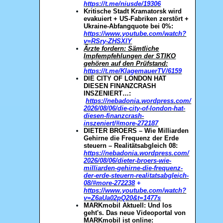
https://t.me/niusde/19306
Kritische Stadt Kramatorsk wird
evakuiert + US-Fabriken zerstört +
Ukraine-Abfangquote bei 0%:
https://www.youtube.com/watch?
v=RSry-ZHSXlY
Ärzte fordern: Sämtliche
Impfempfehlungen der STIKO
gehören auf den Prüfstand:
https://t.me/KlagemauerTV/6159
DIE CITY OF LONDON HAT
DIESEN FINANZCRASH
INSZENIERT…:
https://nebadonia.wordpress.com/
2026/08/06/die-city-of-london-hat-
diesen-finanzcrash-
inszeniert/#more-272187
DIETER BROERS – Wie Milliarden
Gehirne die Frequenz der Erde
steuern – Realitätsabgleich 08:
https://nebadonia.wordpress.com/
2026/08/06/dieter-broers-wie-
milliarden-gehirne-die-frequenz-
der-erde-steuern-realitatsabgleich-
08/#more-272238
+
https://www.youtube.com/watch?
v=Z6aUa02pQ20&t=1477s
MARKmobil Aktuell: Und los
geht's. Das neue Videoportal von
MARKmobil ist online: