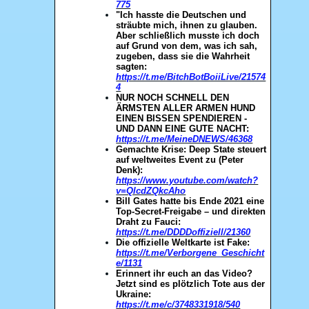
775
"Ich hasste die Deutschen und
sträubte mich, ihnen zu glauben.
Aber schließlich musste ich doch
auf Grund von dem, was ich sah,
zugeben, dass sie die Wahrheit
sagten:
https://t.me/BitchBotBoiiLive/21574
4
NUR NOCH SCHNELL DEN
ÄRMSTEN ALLER ARMEN HUND
EINEN BISSEN SPENDIEREN -
UND DANN EINE GUTE NACHT:
https://t.me/MeineDNEWS/46368
Gemachte Krise: Deep State steuert
auf weltweites Event zu (Peter
Denk):
https://www.youtube.com/watch?
v=QlcdZQkcAho
Bill Gates hatte bis Ende 2021 eine
Top-Secret-Freigabe – und direkten
Draht zu Fauci:
https://t.me/DDDDoffiziell/21360
Die offizielle Weltkarte ist Fake:
https://t.me/Verborgene_Geschicht
e/1131
Erinnert ihr euch an das Video?
Jetzt sind es plötzlich Tote aus der
Ukraine:
https://t.me/c/3748331918/540