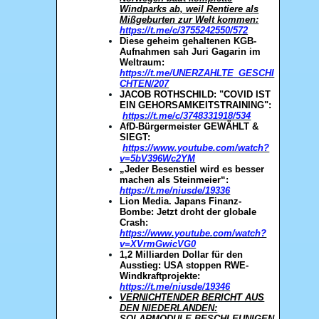
Windparks ab, weil Rentiere als
Mißgeburten zur Welt kommen:
https://t.me/c/3755242550/572
Diese geheim gehaltenen KGB-
Aufnahmen sah Juri Gagarin im
Weltraum:
https://t.me/UNERZAHLTE_GESCHI
CHTEN/207
JACOB ROTHSCHILD: "COVID IST
EIN GEHORSAMKEITSTRAINING":
https://t.me/c/3748331918/534
AfD-Bürgermeister GEWÄHLT &
SIEGT:
https://www.youtube.com/watch?
v=5bV396Wc2YM
„Jeder Besenstiel wird es besser
machen als Steinmeier“:
https://t.me/niusde/19336
Lion Media. Japans Finanz-
Bombe: Jetzt droht der globale
Crash:
https://www.youtube.com/watch?
v=XVrmGwicVG0
1,2 Milliarden Dollar für den
Ausstieg: USA stoppen RWE-
Windkraftprojekte:
https://t.me/niusde/19346
VERNICHTENDER BERICHT AUS
DEN NIEDERLANDEN:
SOLARMODULE BESCHLEUNIGEN