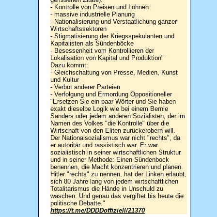
- Kontrolle von Preisen und Löhnen
- massive industrielle Planung
- Nationalisierung und Verstaatlichung ganzer
Wirtschaftssektoren
- Stigmatisierung der Kriegsspekulanten und
Kapitalisten als Sündenböcke
- Besessenheit vom Kontrollieren der
Lokalisation von Kapital und Produktion"
Dazu kommt:
- Gleichschaltung von Presse, Medien, Kunst
und Kultur
- Verbot anderer Parteien
- Verfolgung und Ermordung Oppositioneller
"Ersetzen Sie ein paar Wörter und Sie haben
exakt dieselbe Logik wie bei einem Bernie
Sanders oder jedem anderen Sozialisten, der im
Namen des Volkes "die Kontrolle" über die
Wirtschaft von den Eliten zurückerobern will.
Der Nationalsozialismus war nicht "rechts", da
er autoritär und rassistisch war. Er war
sozialistisch in seiner wirtschaftlichen Struktur
und in seiner Methode: Einen Sündenbock
benennen, die Macht konzentrieren und planen.
Hitler "rechts" zu nennen, hat der Linken erlaubt,
sich 80 Jahre lang von jedem wirtschaftlichen
Totalitarismus die Hände in Unschuld zu
waschen. Und genau das vergiftet bis heute die
politische Debatte."
https://t.me/DDDDoffiziell/21370