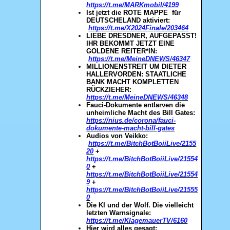
https://t.me/MARKmobil/4199
Ist jetzt die ROTE MAPPE für
DEUTSCHELAND aktiviert:
https://t.me/X2024Finale/203464
LIEBE DRESDNER, AUFGEPASST!
IHR BEKOMMT JETZT EINE
GOLDENE REITER*IN:
https://t.me/MeineDNEWS/46347
MILLIONENSTREIT UM DIETER
HALLERVORDEN: STAATLICHE
BANK MACHT KOMPLETTEN
RÜCKZIEHER:
https://t.me/MeineDNEWS/46348
Fauci-Dokumente entlarven die
unheimliche Macht des Bill Gates:
https://nius.de/corona/fauci-
dokumente-macht-bill-gates
Audios von Veikko:
https://t.me/BitchBotBoiiLive/2155
20
+
https://t.me/BitchBotBoiiLive/21554
0
+
https://t.me/BitchBotBoiiLive/21554
9
+
https://t.me/BitchBotBoiiLive/21555
0
Die KI und der Wolf. Die vielleicht
letzten Warnsignale:
https://t.me/KlagemauerTV/6160
Hier wird alles gesagt: