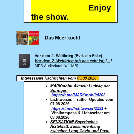
Enjoy
the show.
Das Meer kocht
Vor dem 2. Weltkrieg (Evtl. ein Fake)
Vor dem 2. Weltkrieg (ob das echt ist) [...]
MP3-Audiodatei [4.1 MB]
Interessante Nachrichten vom
09.08.2026
MARKmobil Aktuell: Ludwig der
Springer:
https://t.me/MARKmobil/4202
Lichtweiser. Truther Updates vom
07.08.2026:
https://t.me/lichtweiser/2231
+
Vitalkompass & Lichtweiser am
08.08.2026
SENSATION! Bayerisches
Ärzteblatt: Zusammenhang
zwischen Long Covid und Post-