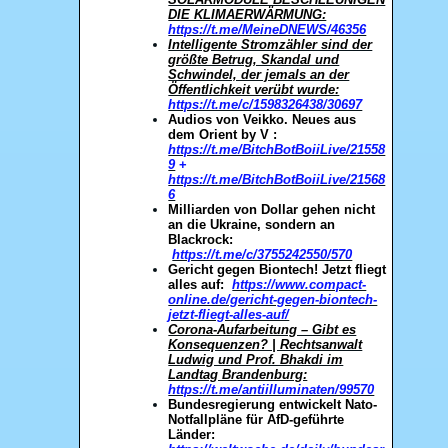
DIE KLIMAERWÄRMUNG:
https://t.me/MeineDNEWS/46356
Intelligente Stromzähler sind der
größte Betrug, Skandal und
Schwindel, der jemals an der
Öffentlichkeit verübt wurde:
https://t.me/c/1598326438/30697
Audios von Veikko.
Neues aus
dem Orient by V :
https://t.me/BitchBotBoiiLive/21558
9
+
https://t.me/BitchBotBoiiLive/21568
6
Milliarden von Dollar gehen nicht
an die Ukraine, sondern an
Blackrock:
https://t.me/c/3755242550/570
Gericht gegen Biontech! Jetzt fliegt
alles auf:
https://www.compact-
online.de/gericht-gegen-biontech-
jetzt-fliegt-alles-auf/
Corona-Aufarbeitung – Gibt es
Konsequenzen? | Rechtsanwalt
Ludwig und Prof. Bhakdi im
Landtag Brandenburg:
https://t.me/antiilluminaten/99570
Bundesregierung entwickelt Nato-
Notfallpläne für AfD-geführte
Länder: