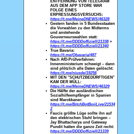
ENTFERNUNG VON TELEGRAM
AUS DEM APP STORE WAR
FOLGE EINES
ERPRESSUNGSVERSUCHS:
https://t.me/MeineDNEWS/46328
Gestern fanden in 5 Bundesstaaten
die Vorwahlen zu den Midterms
und anstehende
Gouverneurswahlen statt:
https://t.me/DDDDoffiziell/21338
+
https://t.me/DDDDoffiziell/21340
True Bavaria:
https://t.me/Qbavaria/487
Nach AfD-Prüfverfahren:
Innenministerium schweigt – dann
sind plötzlich alle Daten gelöscht:
https://t.me/niusde/19256
MIT DEN "SCHUTZBEDÜRFTIGEN"
KAM DER MÜLL:
https://t.me/MeineDNEWS/46329
Die Hälfte der ausländischen
Sozialhilfeempfänger in Spanien
sind Marokkaner:
https://t.me/BitchBotBoiiLive/21534
2
Faucis größte Lüge sollte ihn auf
den elektrischen Stuhl bringen –
Jay Bhattacharya und Gateway
Pundit hatten die ganze Zeit recht:
https://t.me/DDDDoffiziell/21339