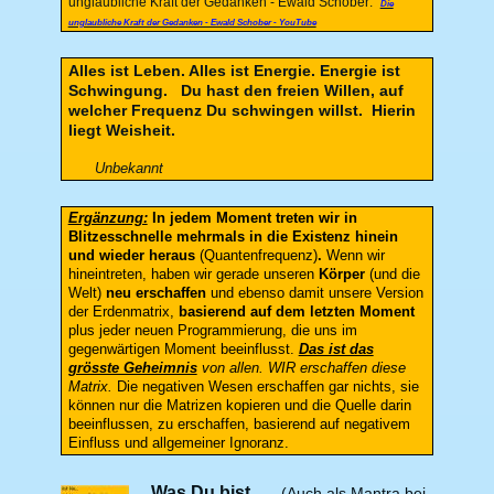
unglaubliche Kraft der Gedanken - Ewald Schober:
Die
unglaubliche Kraft der Gedanken - Ewald Schober - YouTube
Alles ist Leben. Alles ist Energie. Energie ist
Schwingung. Du hast den freien Willen, auf
welcher Frequenz Du schwingen willst.
Hierin
liegt Weisheit.
Unbekannt
Ergänzung:
In jedem Moment treten wir in
Blitzesschnelle mehrmals in die Existenz hinein
und wieder heraus
(Quantenfrequenz)
.
Wenn wir
hineintreten, haben wir gerade unseren
Körper
(und die
Welt)
neu erschaffen
und ebenso damit unsere Version
der Erdenmatrix,
basierend auf dem letzten Moment
plus jeder neuen Programmierung, die uns im
gegenwärtigen Moment beeinflusst.
Das ist das
grösste Geheimnis
von allen. WIR erschaffen diese
Matrix.
Die negativen Wesen erschaffen gar nichts, sie
können nur die Matrizen kopieren und die Quelle darin
beeinflussen, zu erschaffen, basierend auf negativem
Einfluss und allgemeiner Ignoranz.
Was Du bist.....
(Auch als Mantra bei