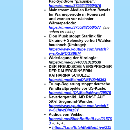
Vac-Syndrom "plausibel":
https://t.me/c/3755242550/576
Mainstream-Medien liefern Beweis
für Wärmeperiode in Römerzeit
und warnen vor nächster
Wärmeperiode:
https://t.me/c/3755242550/577
(sie
sehen es nicht)
Elon Musk stoppt Starlink für
Ukraine + Selensky verliert Wahlen
haushoch (Umfrage):
https://www.youtube.com/watch?
v=nKvJPCGS9EM
Widerlegung der Virologie:
https://t.me/c/3748331918/538
DER FREUD'SCHE VERSPRECHER
DER DAUERGRINSERIN
KATHARINA SCHULZE:
https://t.me/MeineDNEWS/46363
Trump-Regierung stoppt deutsche
Windkraftprojekte vor US-Küste:
https://t.me/LIONMediaNews/29576
Neverforgetniki. AfD RAST AUF
59%! Siegmund-Wunder:
https://www.youtube.com/watch?
v=S1hwzBlmz9Y
Audios von Veikko:
https://t.me/BitchBotBoiiLive/21576
3
+, +, +,
+
https://t.me/BitchBotBoiiLive/215