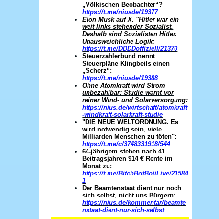
„Völkischen Beobachter“?
https://t.me/niusde/19377
Elon Musk auf X. "Hitler war ein
weit links stehender Sozialist.
Deshalb sind Sozialisten Hitler.
Unausweichliche Logik:
https://t.me/DDDDoffiziell/21370
Steuerzahlerbund nennt
Steuerpläne Klingbeils einen
„Scherz“:
https://t.me/niusde/19388
Ohne Atomkraft wird Strom
unbezahlbar: Studie warnt vor
reiner Wind- und Solarversorgung:
https://nius.de/wirtschaft/atomkraft
-windkraft-solarkraft-studie
"DIE NEUE WELTORDNUNG. Es
wird notwendig sein, viele
Milliarden Menschen zu töten":
https://t.me/c/3748331918/544
64-jährigem stehen nach 41
Beitragsjahren 914 € Rente im
Monat zu:
https://t.me/BitchBotBoiiLive/21584
1
Der Beamtenstaat dient nur noch
sich selbst, nicht uns Bürgern:
https://nius.de/kommentar/beamte
nstaat-dient-nur-sich-selbst