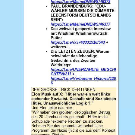
https://t.me/MeineDNEWS/46373
PAUL BRANDENBURG: "CDU-
WÄHLER MÜSSEN DIE DÜMMSTE
LEBENSFORM DEUTSCHLANDS
SEIN":
https://t.me/MeineDNEWS/46377
Das weltweit gesperrte Interview
mit Wladimir Wladimirowitsch
Putin:
https://t.me/c/3748331918/543
+
weiteres…
DIE LETZTEN ZEUGEN: Warum
schwindet das lebendige
Gedächtnis des Zweiten
Weltkriegs:
https://t.me/UNERZAHLTE_GESCHI
CHTEN/211
+
https://t.me/Verbotene_Historie/120
6
DER GROSSE TRICK DER LINKEN.
Elon Musk auf X:
"Hitler war ein weit links
stehender Sozialist. Deshalb sind Sozialisten
Hitler. Unausweichliche Logik
?
"
Und Elon teilte das hier:
"Wir haben den größten ideologischen Betrug
des 20. Jahrhunderts geschafft: Hitler in die
Schublade "extreme Rechte" zu stecken.
Nehmen Sie das gesamte wirtschaftliche
Programm der Nazis (nicht die aus dem Kontext
gerissenen Zitate):