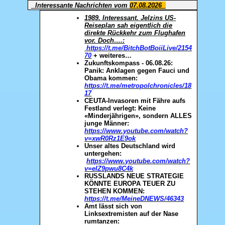
Interessante Nachrichten vom
07.08.2026
1989. Interessant. Jelzins US-
Reiseplan sah eigentlich die
direkte Rückkehr zum Flughafen
vor. Doch….:
https://t.me/BitchBotBoiiLive/2154
70
+ weiteres…
Zukunftskompass - 06.08.26:
Panik: Anklagen gegen Fauci und
Obama kommen:
https://t.me/metropolchronicles/18
17
CEUTA-Invasoren mit Fähre aufs
Festland verlegt: Keine
«Minderjährigen», sondern ALLES
junge Männer:
https://www.youtube.com/watch?
v=xwR0Rz1E9ok
Unser altes Deutschland wird
untergehen:
https://www.youtube.com/watch?
v=eIZ9pwu8C4k
RUSSLANDS NEUE STRATEGIE
KÖNNTE EUROPA TEUER ZU
STEHEN KOMMEN:
https://t.me/MeineDNEWS/46343
Amt lässt sich von
Linksextremisten auf der Nase
rumtanzen: