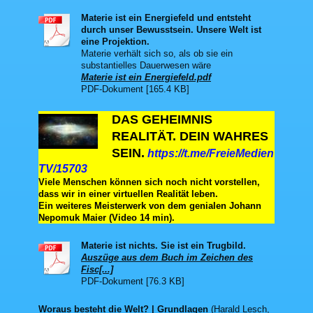
Materie ist ein Energiefeld und entsteht
durch unser Bewusstsein. Unsere Welt ist
eine Projektion.
Materie verhält sich so, als ob sie ein
substantielles Dauerwesen wäre
Materie ist ein Energiefeld.pdf
PDF-Dokument [165.4 KB]
DAS GEHEIMNIS
REALITÄT. DEIN WAHRES
SEIN.
https://t.me/FreieMedien
TV/15703
Viele Menschen können sich noch nicht vorstellen,
dass wir in einer virtuellen Realität leben.
Ein weiteres Meisterwerk von dem genialen Johann
Nepomuk Maier (Video 14 min).
Materie ist nichts. Sie ist ein Trugbild.
Auszüge aus dem Buch im Zeichen des
Fisc[...]
PDF-Dokument [76.3 KB]
Woraus besteht die Welt? | Grundlagen
(Harald Lesch,