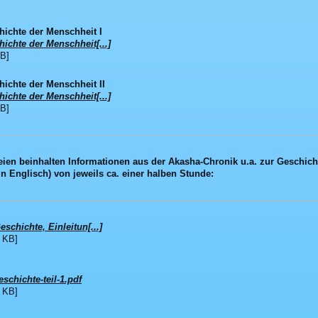
hichte der Menschheit I
ichte der Menschheit[...]
B]
ichte der Menschheit II
ichte der Menschheit[...]
B]
ien beinhalten Informationen aus der Akasha-Chronik u.a. zur Geschicht
n Englisch) von jeweils ca. einer halben Stunde:
schichte, Einleitun[...]
 KB]
schichte-teil-1.pdf
 KB]