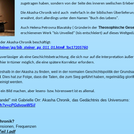
zugetragen haben, sondern von der Seite des inneren seelischen Erleben
Die Akasha-Chronik wird auch mehrfach in der biblischen Überlieferu
erwähnt, dort allerdings unter dem Namen "Buch des Lebens".
Theosophische Gesel
Auch Helena Petrovna Blavatsky ( Gründerin der
erschienenen Werk "Isis Unveiled" (Isis entschleiert) auf dieses Weltgedä
t der Akasha-Chronik beschäftigt:
teiner/ga/bib_steiner_ga_011_01.htm#_Toc17205760
uverlässiger als eine Geschichtsbetrachtung, die sich nur auf die Interpretation äuß
hier Irrtümer möglich, die eine spätere Korrektur erfordern.
eshalb in der Akasha zu finden, weil in der normalen Geschichtspolitik der Grundsat
d
. Dies hat zur Folge, dass die Taten, die zum Sieg geführt haben, regelmäßig glorif
inigt werden.
 ein Bild machen, aber lesens- bzw. hörenswert ist es allemal.
Wandel" mit Gabrielle Orr: Akasha Chronik, das Gedächtnis des Universums:
tch?v=cPGdvowWSiI
Chronik?
nsionen, Frequenzen
eil I.pdf